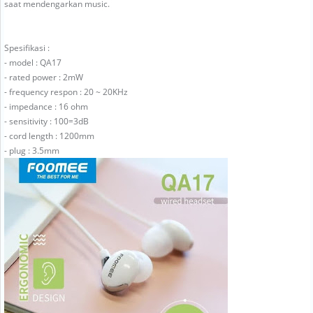
saat mendengarkan music.
Spesifikasi :
- model : QA17
- rated power : 2mW
- frequency respon : 20 ~ 20KHz
- impedance : 16 ohm
- sensitivity : 100=3dB
- cord length : 1200mm
- plug : 3.5mm