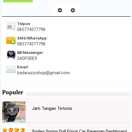
Telpon:
085774377798
SMS/WhatsApp:
085774377798
BB Messenger:
2ADF0DE9
Email:
badarazizshop@gmail.com
Populer
Jam Tangan Tetonis
Smiley Spring Doll Emoji Car Pajangan Dashboard