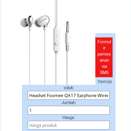
Formul
ir
pemes
anan
via
SMS
Item/pr
oduk:
Jumlah:
Harga: