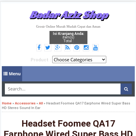
Badar Aziz Shop
Grosir Online Murah Mudah Cepat dan Aman
Isi Kranjang Anda:
item(s)
Total :
Product :
Menu
Home
»
Accessories
»
All
»
Headset Foomee QA17 Earphone Wired Super Bass
HD Stereo Sound In Ear
Headset Foomee QA17
Earphone Wired Super Bass HD