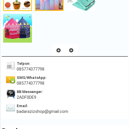
Telpon:
085774377798
SMS/WhatsApp:
085774377798
BB Messenger:
2ADF0DE9
Email:
badarazizshop@gmail.com