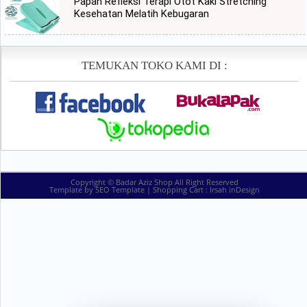
Papan Refleksi Terapi Otot Kaki Stretching
Kesehatan Melatih Kebugaran
TEMUKAN TOKO KAMI DI :
Copyright ©
Badar Aziz Shop
All Right Reserved
Template by
SEO Template
| Shopping Cart :
Irsah inDesign