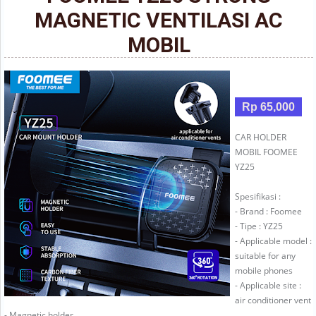
MAGNETIC VENTILASI AC
MOBIL
Rp 65,000
CAR HOLDER
MOBIL FOOMEE
YZ25
Spesifikasi :
- Brand : Foomee
- Tipe : YZ25
- Applicable model :
suitable for any
mobile phones
- Applicable site :
air conditioner vent
- Magnetic holder