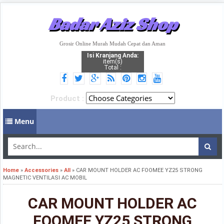
Badar Aziz Shop
Grosir Online Murah Mudah Cepat dan Aman
Isi Kranjang Anda:
item(s)
Total :
Product :
Menu
Home
»
Accessories
»
All
»
CAR MOUNT HOLDER AC FOOMEE YZ25 STRONG
MAGNETIC VENTILASI AC MOBIL
CAR MOUNT HOLDER AC
FOOMEE YZ25 STRONG