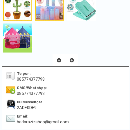
Telpon:
085774377798
SMS/WhatsApp:
085774377798
BB Messenger:
2ADF0DE9
Email:
badarazizshop@gmail.com