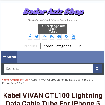
Badar Aziz Shop
Grosir Online Murah Mudah Cepat dan Aman
Isi Kranjang Anda:
item(s)
Total :
Product :
Menu
Home
»
Advance
»
All
»
Kabel ViVAN CTL100 Lightning Data Cable Tube for
iPhone 5 5s 6 6s 7
Kabel ViVAN CTL100 Lightning
Data Cable Tube For IPhone 5