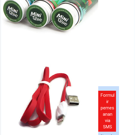
Formul
ir
pemes
anan
via
SMS