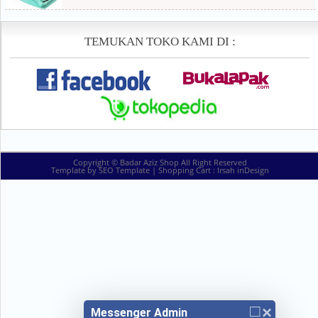
TEMUKAN TOKO KAMI DI :
Copyright ©
Badar Aziz Shop
All Right Reserved
Template by
SEO Template
| Shopping Cart :
Irsah inDesign
□
×
Messenger Admin