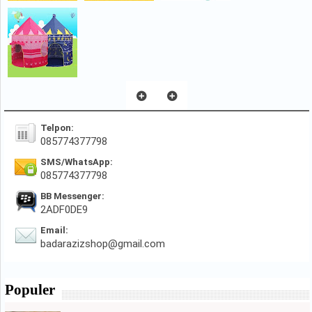
Telpon:
085774377798
SMS/WhatsApp:
085774377798
BB Messenger:
2ADF0DE9
Email:
badarazizshop@gmail.com
Populer