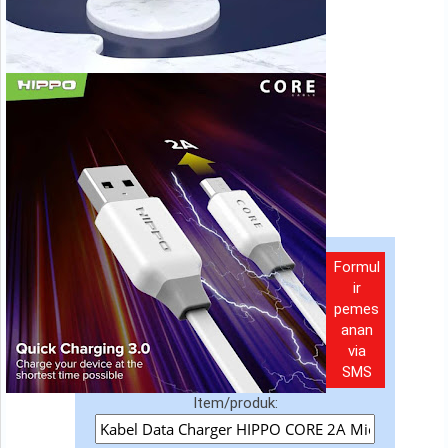
Formul
ir
pemes
anan
via
SMS
Item/produk: