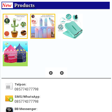
New
Products
Telpon:
085774377798
SMS/WhatsApp:
085774377798
BB Messenger: