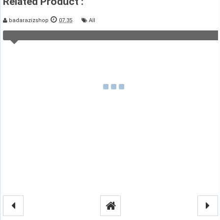
Related Product :
badarazizshop
07.35
All