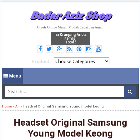
Badar Aziz Shop
Grosir Online Murah Mudah Cepat dan Aman
Isi Kranjang Anda:
item(s)
Total :
Product :
Menu
Home
»
All
»
Headset Original Samsung Young model keong
Headset Original Samsung
Young Model Keong