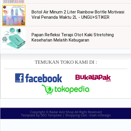
Botol Air Minum 2 Liter Rainbow Bottle Motivasi
Viral Penanda Waktu 2L - UNGU+STIKER
Papan Refleksi Terapi Otot Kaki Stretching
Kesehatan Melatih Kebugaran
TEMUKAN TOKO KAMI DI :
Copyright ©
Badar Aziz Shop
All Right Reserved
Template by
SEO Template
| Shopping Cart :
Irsah inDesign