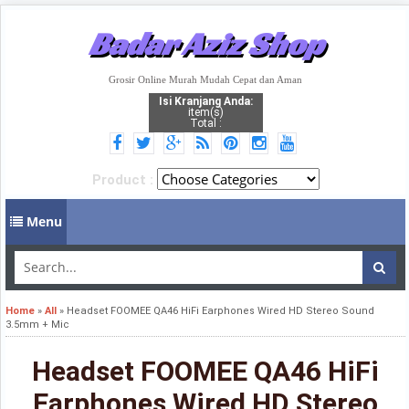
Badar Aziz Shop
Grosir Online Murah Mudah Cepat dan Aman
Isi Kranjang Anda:
item(s)
Total :
Product :
Menu
Home
»
All
»
Headset FOOMEE QA46 HiFi Earphones Wired HD Stereo Sound
3.5mm + Mic
Headset FOOMEE QA46 HiFi
Earphones Wired HD Stereo