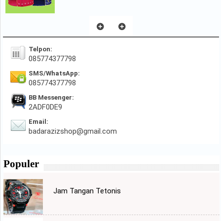
Telpon:
085774377798
SMS/WhatsApp:
085774377798
BB Messenger:
2ADF0DE9
Email:
badarazizshop@gmail.com
Populer
Jam Tangan Tetonis