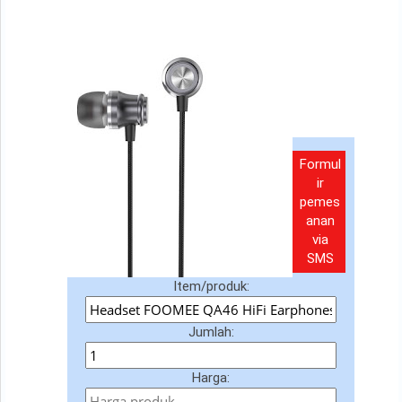
Formul
ir
pemes
anan
via
SMS
Item/produk:
Jumlah:
Harga: