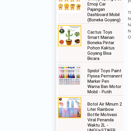
y
Emoji Car
Pajangan
T
Dashboard Mobil
N
(Boneka Goyang)
N
N
Cactus Toys
O
Smart Mainan
Boneka Pintar
Pohon Kaktus
Goyang Bisa
Bicara
Spidol Toyo Paint
Flysea Permanent
Marker Pen
Warna Ban Motor
Mobil - Putih
Botol Air Minum 2
Liter Rainbow
Bottle Motivasi
Viral Penanda
Waktu 2L -
UNGU+STIKER