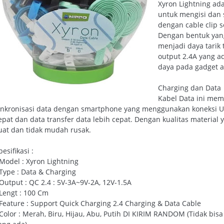
Xyron Lightning ad
untuk mengisi dan 
dengan cable clip 
Dengan bentuk yan
menjadi daya tarik 
output 2.4A yang a
daya pada gadget a
Charging dan Data
Kabel Data ini me
inkronisasi data dengan smartphone yang menggunakan koneksi U
epat dan data transfer data lebih cepat. Dengan kualitas material
uat dan tidak mudah rusak.
pesifikasi :
 Model : Xyron Lightning
 Type : Data & Charging
 Output : QC 2.4 : 5V-3A~9V-2A, 12V-1.5A
 Lengt : 100 Cm
 Feature : Support Quick Charging 2.4 Charging & Data Cable
 Color : Merah, Biru, Hijau, Abu, Putih DI KIRIM RANDOM (Tidak bisa 