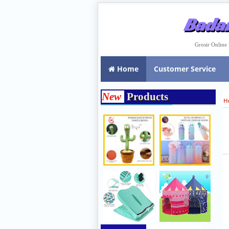
Badar
Grosir Onlin
Home
Customer Service
New
Products
H