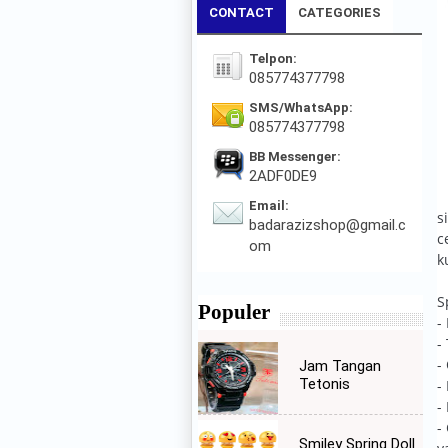
CONTACT
CATEGORIES
Telpon:
085774377798
SMS/WhatsApp:
085774377798
BB Messenger:
2ADF0DE9
Email:
s
badarazizshop@gmail.c
c
om
k
S
Populer
-
-
-
Jam Tangan
Tetonis
-
-
-
Smiley Spring Doll