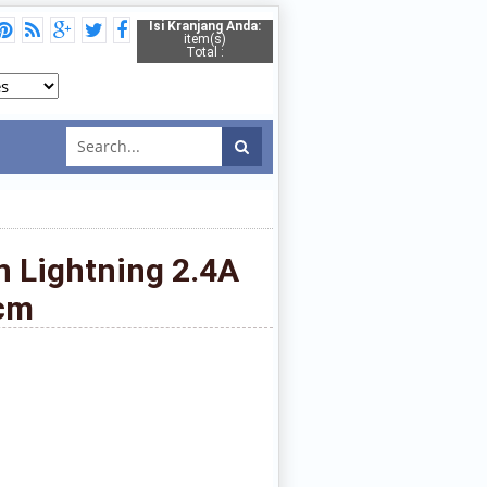
Isi Kranjang Anda:
item(s)
Total :
n Lightning 2.4A
cm