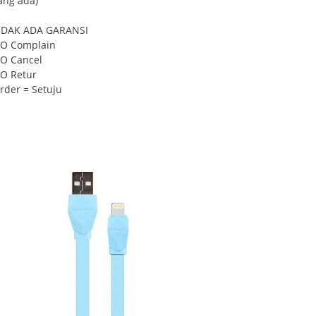
ang ada)
IDAK ADA GARANSI
O Complain
O Cancel
O Retur
rder = Setuju