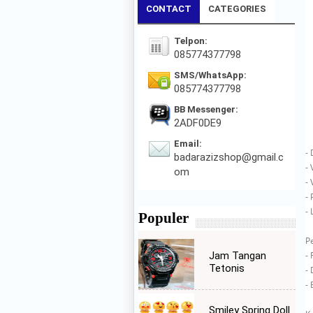
CONTACT
CATEGORIES
Telpon:
085774377798
SMS/WhatsApp:
085774377798
BB Messenger:
2ADF0DE9
Email:
-
badarazizshop@gmail.c
-
om
-
-
- 
Populer
P
-
Jam Tangan
Tetonis
-
- 
Smiley Spring Doll