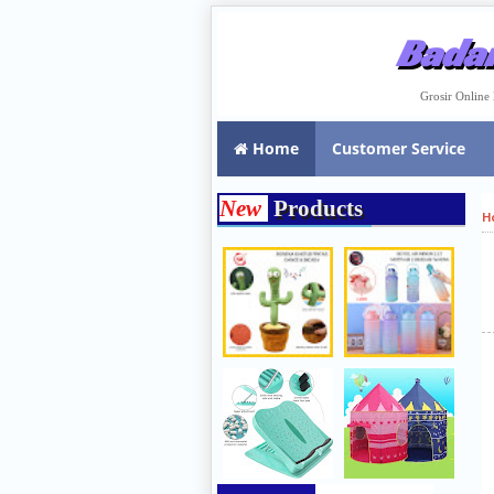
Badar
Grosir Onlin
Home
Customer Service
New
Products
H