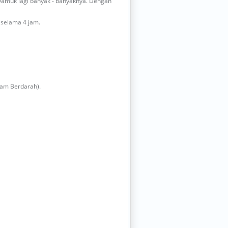
yamuk lagi banyak - banyaknya. Dengan
 selama 4 jam.
mam Berdarah).