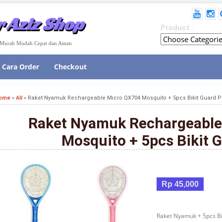
 Aziz Shop
Product :
e Murah Mudah Cepat dan Aman
Cara Order
Checkout
ome
»
All
»
Raket Nyamuk Rechargeable Micro QX704 Mosquito + 5pcs Bikit Guard P
Raket Nyamuk Rechargeable
Mosquito + 5pcs Bikit 
Rp 45,000
Raket Nyamuk + 5pcs Bi