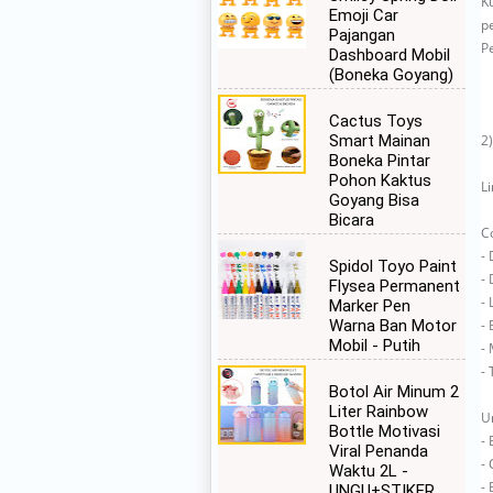
K
Emoji Car
p
Pajangan
P
Dashboard Mobil
(Boneka Goyang)
Cactus Toys
2
Smart Mainan
Boneka Pintar
Pohon Kaktus
L
Goyang Bisa
Bicara
C
-
Spidol Toyo Paint
- 
Flysea Permanent
- 
Marker Pen
-
Warna Ban Motor
Mobil - Putih
-
- 
Botol Air Minum 2
Liter Rainbow
U
Bottle Motivasi
-
Viral Penanda
-
Waktu 2L -
-
UNGU+STIKER