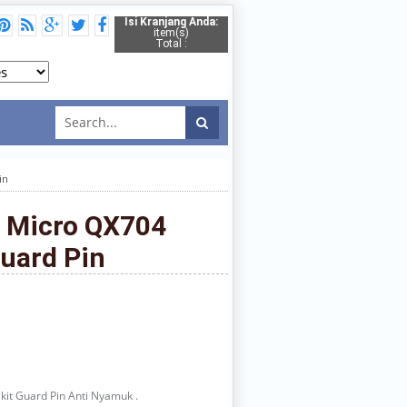
Isi Kranjang Anda:
item(s)
Total :
in
 Micro QX704
Guard Pin
kit Guard Pin Anti Nyamuk .