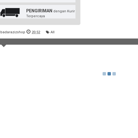
PENGIRIMAN
dengan Kurir
Terpercaya
badarazizshop
20.52
All