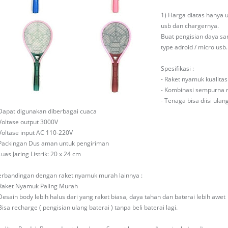
1) Harga diatas hanya u
usb dan chargernya.
Buat pengisian daya sa
type adroid / micro usb.
Spesifikasi :
- Raket nyamuk kualita
- Kombinasi sempurna r
- Tenaga bisa diisi ulan
 Dapat digunakan diberbagai cuaca
 Voltase output 3000V
 Voltase input AC 110-220V
 Packingan Dus aman untuk pengiriman
Luas Jaring Listrik: 20 x 24 cm
erbandingan dengan raket nyamuk murah lainnya :
 Raket Nyamuk Paling Murah
 Desain body lebih halus dari yang raket biasa, daya tahan dan baterai lebih awet
Bisa recharge ( pengisian ulang baterai ) tanpa beli baterai lagi.