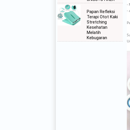
-
-
Papan Refleksi
Terapi Otot Kaki
Stretching
Pe
Kesehatan
Melatih
S
Kebugaran
U