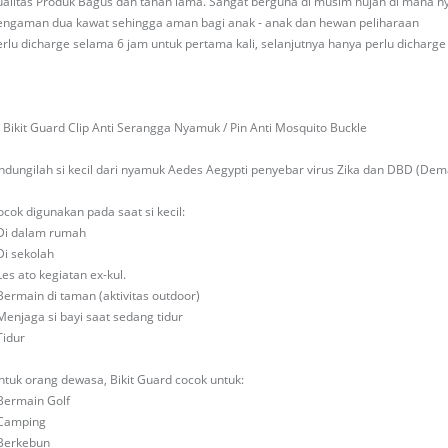
ualitas Produk Bagus dan tahan lama. Sangat berguna di musim hujan di mana n
engaman dua kawat sehingga aman bagi anak - anak dan hewan peliharaan
erlu dicharge selama 6 jam untuk pertama kali, selanjutnya hanya perlu dicharge
) Bikit Guard Clip Anti Serangga Nyamuk / Pin Anti Mosquito Buckle
indungilah si kecil dari nyamuk Aedes Aegypti penyebar virus Zika dan DBD (De
ocok digunakan pada saat si kecil:
 Di dalam rumah
Di sekolah
Les ato kegiatan ex-kul.
 Bermain di taman (aktivitas outdoor)
 Menjaga si bayi saat sedang tidur
Tidur
ntuk orang dewasa, Bikit Guard cocok untuk:
 Bermain Golf
 Camping
 Berkebun