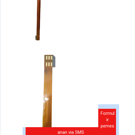
Formul
ir
pemes
anan via SMS