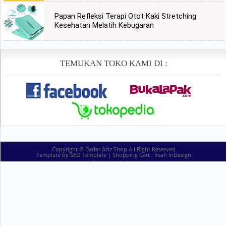
Papan Refleksi Terapi Otot Kaki Stretching
Kesehatan Melatih Kebugaran
TEMUKAN TOKO KAMI DI :
Copyright ©
Badar Aziz Shop
All Right Reserved
Template by
SEO Template
| Shopping Cart :
Irsah inDesign