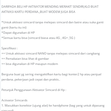
DARIPADA BELI HP AKTIVATOR MENDING MERAKIT SENDIRI,KLO BUAT
AKTIVASI KARTU PERDANA.,BUAT MODEM JUGA BISA
*Untuk aktivasi simcard tanpa melepas simcard dan batre atau suka ganti
ganti (kartu itu ini)
*Dapat digunakan di HP
*Semua kartu bisa (simcard biasa atau 4G , 4G+ ,5G )
Spesifikasi :
++ Untuk aktivasi simcard NANO tanpa melepas simcard dari cangkang
++ Pemakaian bisa lihat di gambar
++ bisa digunakan di HP maupun modem
Berguna buat yg sering mengaktifkan kartu bagi konter2 hp atau penjual
perdana..pekerjaan jadi cepat dan praktis..
Petunjuk Penggunaan Aktivator Simcard di Hp :
Activator Simcards
1. Masukkan konektor (ujung alat) ke handphone (bag yang untuk dipasang
simcard).