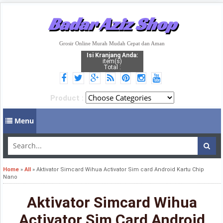
Badar Aziz Shop
Grosir Online Murah Mudah Cepat dan Aman
Isi Kranjang Anda:
item(s)
Total :
Product :
Menu
Home
»
All
»
Aktivator Simcard Wihua Activator Sim card Android Kartu Chip
Nano
Aktivator Simcard Wihua
Activator Sim Card Android