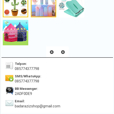
Telpon:
085774377798
SMS/WhatsApp:
085774377798
BB Messenger:
2ADF0DE9
Email:
badarazizshop@gmail.com