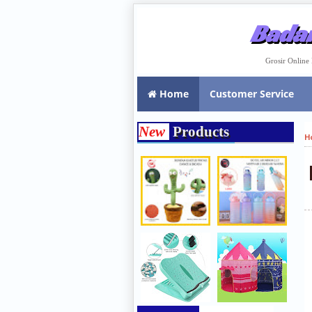
Badar
Grosir Onlin
Home
Customer Service
New
Products
H