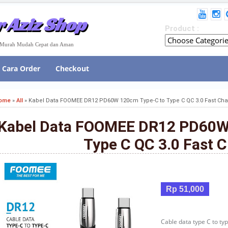
 Aziz Shop
Product :
e Murah Mudah Cepat dan Aman
Cara Order
Checkout
ome
»
All
»
Kabel Data FOOMEE DR12 PD60W 120cm Type-C to Type C QC 3.0 Fast Ch
Kabel Data FOOMEE DR12 PD60W
Type C QC 3.0 Fast 
Rp 51,000
Cable data type C to ty