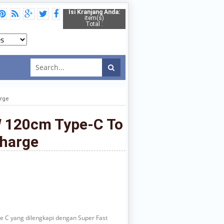
Isi Kranjang Anda:
item(s)
Total :
arge
 120cm Type-C To
Charge
pe C yang dilengkapi dengan Super Fast