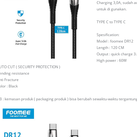
Charging 3,0A, sudah a
untuk di gunakan.
TYPE C to TYPE C
Spesification:
Model : foomee DR12
Length : 120 CM
Output : quick charge 3.
High power : 60W
UTO CUT ( SECURITY PROTECTION )
ending resistance
nti Fracture
lor : Black
B : kemasan produk ( packaging produk ) bisa berubah sewaktu-waktu tergantung 