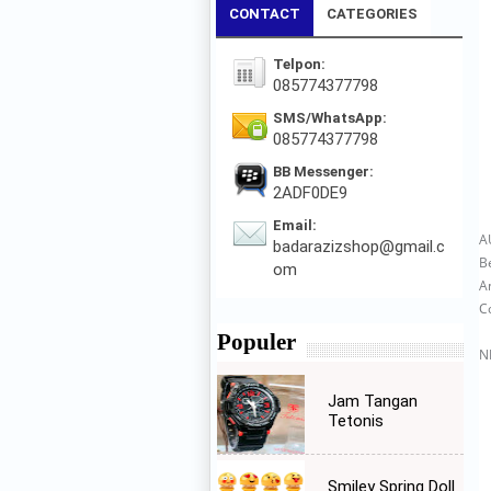
CONTACT
CATEGORIES
Telpon:
085774377798
SMS/WhatsApp:
085774377798
BB Messenger:
2ADF0DE9
Email:
A
badarazizshop@gmail.c
B
om
A
Co
Populer
N
Jam Tangan
Tetonis
Smiley Spring Doll