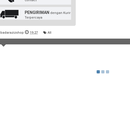
Contact
PENGIRIMAN
dengan Kurir
Terpercaya
badarazizshop
19.27
All