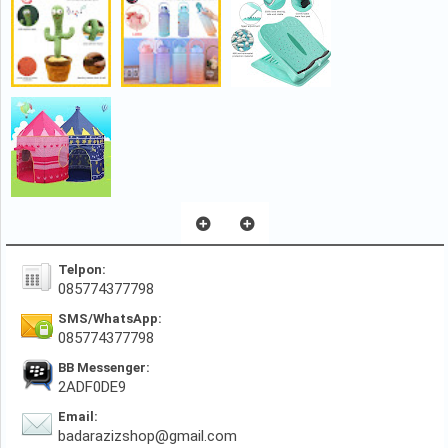
Telpon:
085774377798
SMS/WhatsApp:
085774377798
BB Messenger:
2ADF0DE9
Email:
badarazizshop@gmail.com