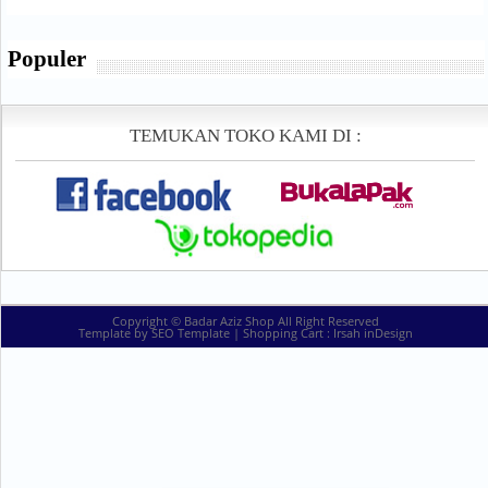
Populer
TEMUKAN TOKO KAMI DI :
Copyright ©
Badar Aziz Shop
All Right Reserved
Template by
SEO Template
| Shopping Cart :
Irsah inDesign