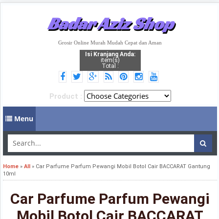
Badar Aziz Shop
Grosir Online Murah Mudah Cepat dan Aman
Isi Kranjang Anda:
item(s)
Total :
Product :
Menu
Home
»
All
»
Car Parfume Parfum Pewangi Mobil Botol Cair BACCARAT Gantung
10ml
Car Parfume Parfum Pewangi
Mobil Botol Cair BACCARAT