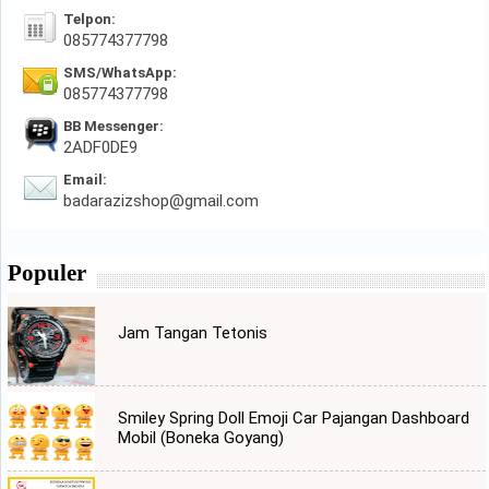
Telpon:
085774377798
SMS/WhatsApp:
085774377798
BB Messenger:
2ADF0DE9
Email:
badarazizshop@gmail.com
Populer
Jam Tangan Tetonis
Smiley Spring Doll Emoji Car Pajangan Dashboard
Mobil (Boneka Goyang)