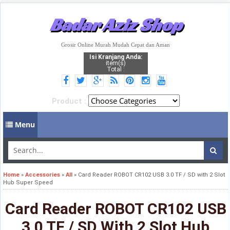
Badar Aziz Shop
Grosir Online Murah Mudah Cepat dan Aman
Isi Kranjang Anda:
item(s)
Total :
Product :
Menu
Home
»
Accessories
»
All
»
Card Reader ROBOT CR102 USB 3.0 TF / SD with 2 Slot
Hub Super Speed
Card Reader ROBOT CR102 USB
3.0 TF / SD With 2 Slot Hub