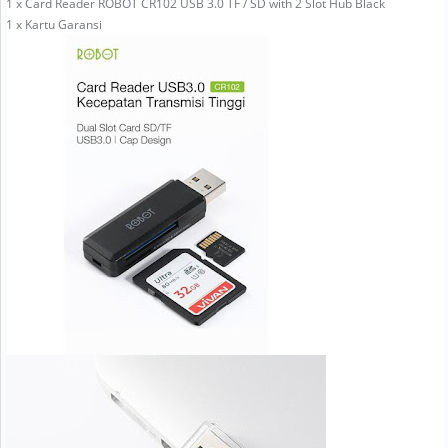
1 x Card Reader ROBOT CR102 USB 3.0 TF / SD with 2 Slot Hub Black
1 x Kartu Garansi