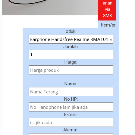
anan
via
SMS
Item/pr
oduk:
Jumlah:
Harga:
Nama:
No HP:
E-mail:
Alamat: