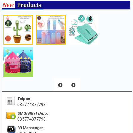
New
Products
Telpon:
085774377798
SMS/WhatsApp:
085774377798
BB Messenger: