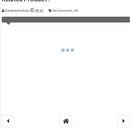
badarazizshop
08.53
Accessories
,
All