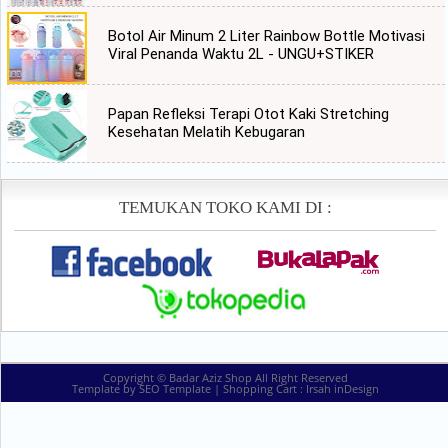
Botol Air Minum 2 Liter Rainbow Bottle Motivasi
Viral Penanda Waktu 2L - UNGU+STIKER
Papan Refleksi Terapi Otot Kaki Stretching
Kesehatan Melatih Kebugaran
TEMUKAN TOKO KAMI DI :
Copyright ©
Badar Aziz Shop
All Right Reserved
Template by
SEO Template
| Shopping Cart :
Irsah inDesign