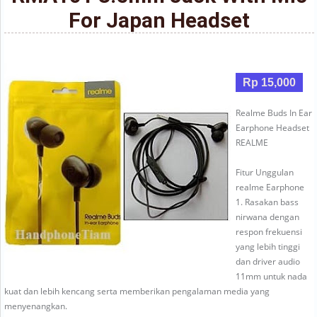
For Japan Headset
Rp 15,000
Realme Buds In Ear
Earphone Headset
REALME
Fitur Unggulan
realme Earphone
1. Rasakan bass
nirwana dengan
respon frekuensi
yang lebih tinggi
dan driver audio
11mm untuk nada
kuat dan lebih kencang serta memberikan pengalaman media yang
menyenangkan.