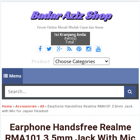
Badar Aziz Shop
Grosir Online Murah Mudah Cepat dan Aman
Isi Kranjang Anda:
item(s)
Total :
Product :
Menu
Home
»
Accessories
»
All
»
Earphone Handsfree Realme RMA101 3.5mm Jack
with Mic for Japan Headset
Earphone Handsfree Realme
RMA101 3.5mm Jack With Mic