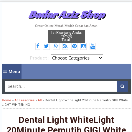
Badar Aziz Shop
Grosir Online Murah Mudah Cepat dan Aman
Isi Kranjang Anda:
item(s)
Total :
Product :
Menu
Home
»
Accessories
»
All
»
Dental Light WhiteLight 20Minute Pemutih GIGI White
LIGHT WHITENING
Dental Light WhiteLight
20Minute Pemutih GIGI White