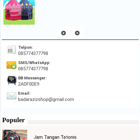
Telpon:
085774377798
SMS/WhatsApp:
085774377798
BB Messenger:
2ADF0DE9
Email:
badarazizshop@gmail.com
Populer
Jam Tangan Tetonis