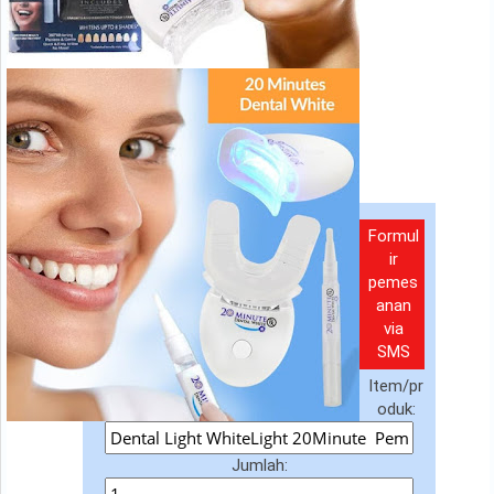
Formul
ir
pemes
anan
via
SMS
Item/pr
oduk:
Jumlah: