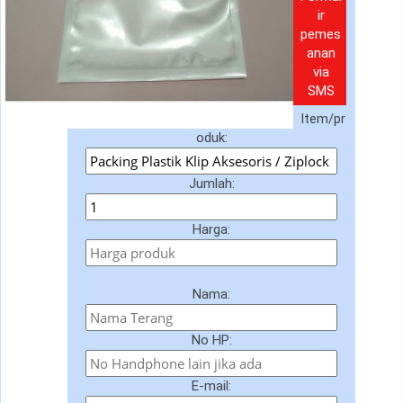
ir
pemes
anan
via
SMS
Item/pr
oduk:
Jumlah:
Harga:
Nama:
No HP:
E-mail: