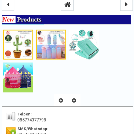
New
Products
Telpon:
085774377798
SMS/WhatsApp: