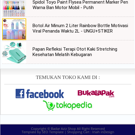
Spidol Toyo Paint Flysea Permanent Marker Pen
Warna Ban Motor Mobil - Putih
Botol Air Minum 2 Liter Rainbow Bottle Motivasi
Viral Penanda Waktu 2L - UNGU+STIKER
Papan Refleksi Terapi Otot Kaki Stretching
Kesehatan Melatih Kebugaran
TEMUKAN TOKO KAMI DI :
Copyright ©
Badar Aziz Shop
All Right Reserved
Template by
SEO Template
| Shopping Cart :
Irsah inDesign