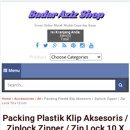
Badar Aziz Shop
Grosir Online Murah Mudah Cepat dan Aman
Isi Kranjang Anda:
item(s)
Total :
Product :
Menu
Home
»
Accessories
»
All
»
Packing Plastik Klip Aksesoris / Ziplock Zipper / Zip
Lock 10 x 12 cm
Packing Plastik Klip Aksesoris /
Ziplock Zipper / Zip Lock 10 X