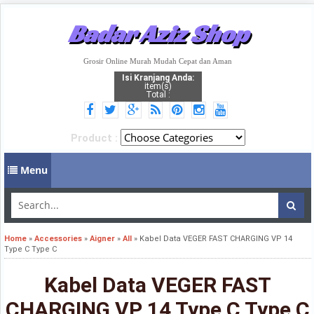
Badar Aziz Shop
Grosir Online Murah Mudah Cepat dan Aman
Isi Kranjang Anda:
item(s)
Total :
Product :
Menu
Home
»
Accessories
»
Aigner
»
All
»
Kabel Data VEGER FAST CHARGING VP 14
Type C Type C
Kabel Data VEGER FAST
CHARGING VP 14 Type C Type C