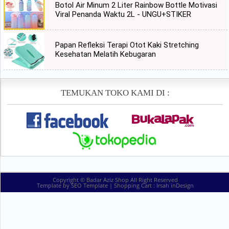
Botol Air Minum 2 Liter Rainbow Bottle Motivasi
Viral Penanda Waktu 2L - UNGU+STIKER
Papan Refleksi Terapi Otot Kaki Stretching
Kesehatan Melatih Kebugaran
TEMUKAN TOKO KAMI DI :
Copyright ©
Badar Aziz Shop
All Right Reserved
Template by
SEO Template
| Shopping Cart :
Irsah inDesign