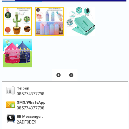
Telpon:
085774377798
SMS/WhatsApp:
085774377798
BB Messenger:
2ADF0DE9