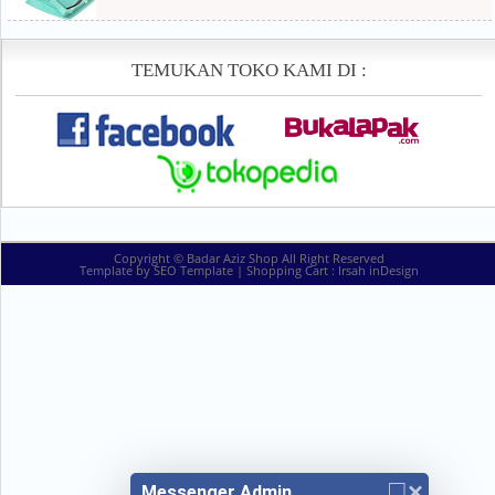
TEMUKAN TOKO KAMI DI :
Copyright ©
Badar Aziz Shop
All Right Reserved
Template by
SEO Template
| Shopping Cart :
Irsah inDesign
□
×
Messenger Admin