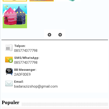
Telpon:
085774377798
SMS/WhatsApp:
085774377798
BB Messenger:
2ADF0DE9
Email:
badarazizshop@gmail.com
Populer