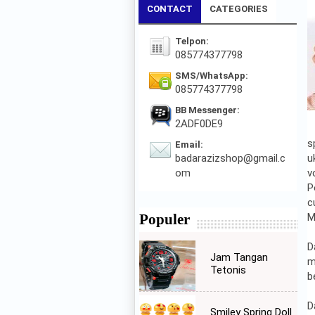
CONTACT
CATEGORIES
Telpon:
085774377798
SMS/WhatsApp:
085774377798
BB Messenger:
2ADF0DE9
s
Email:
badarazizshop@gmail.c
u
om
v
P
c
Populer
M
D
Jam Tangan
m
Tetonis
b
D
Smiley Spring Doll