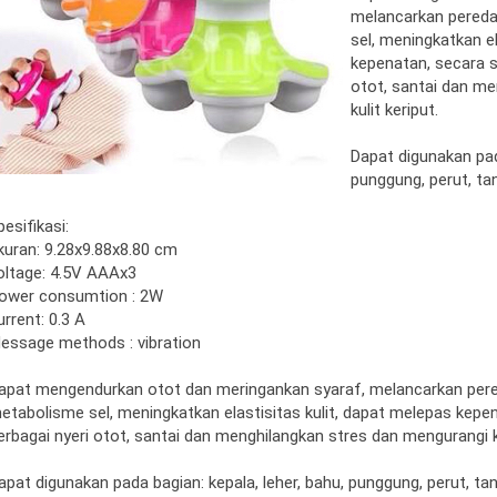
melancarkan pered
sel, meningkatkan el
kepenatan, secara s
otot, santai dan m
kulit keriput.
Dapat digunakan pada
punggung, perut, tan
pesifikasi:
kuran: 9.28x9.88x8.80 cm
oltage: 4.5V AAAx3
ower consumtion : 2W
urrent: 0.3 A
essage methods : vibration
apat mengendurkan otot dan meringankan syaraf, melancarkan per
etabolisme sel, meningkatkan elastisitas kulit, dapat melepas kepe
erbagai nyeri otot, santai dan menghilangkan stres dan mengurangi ku
apat digunakan pada bagian: kepala, leher, bahu, punggung, perut, tang