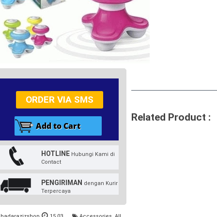
ORDER VIA SMS
Related Product :
HOTLINE
Hubungi Kami di
Contact
PENGIRIMAN
dengan Kurir
Terpercaya
badarazizshop
15.03
Accessories
,
All