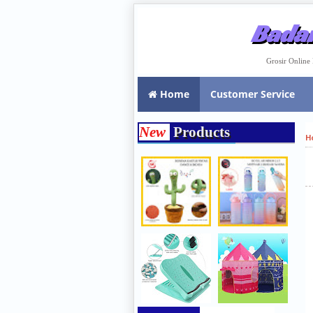
Badar
Grosir Onlin
Home
Customer Service
New
Products
H