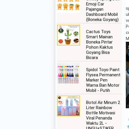
Emoji Car
s
Pajangan
u
Dashboard Mobil
(Boneka Goyang)
v
P
Cactus Toys
c
Smart Mainan
M
Boneka Pintar
Pohon Kaktus
Goyang Bisa
Bicara
Spidol Toyo Paint
Flysea Permanent
Marker Pen
Warna Ban Motor
Mobil - Putih
Botol Air Minum 2
Liter Rainbow
Bottle Motivasi
Viral Penanda
Waktu 2L -
UNGU+STIKER