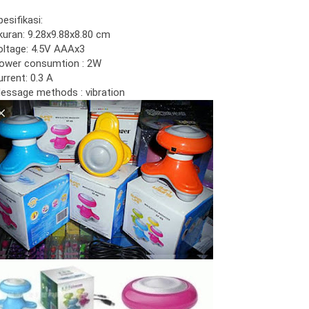
pesifikasi:
kuran: 9.28x9.88x8.80 cm
oltage: 4.5V AAAx3
ower consumtion : 2W
urrent: 0.3 A
essage methods : vibration