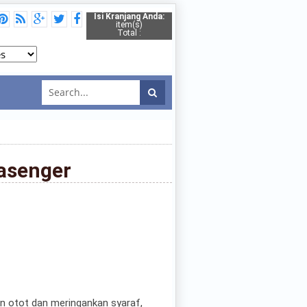
Isi Kranjang Anda:
item(s)
Total :
Masenger
 otot dan meringankan syaraf,