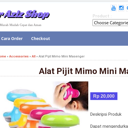
 Aziz Shop
Product :
e Murah Mudah Cepat dan Aman
Cara Order
Checkout
ome
»
Accessories
»
All
»
Alat Pijit Mimo Mini Masenger
Alat Pijit Mimo Mini 
Rp 20,000
Deskripsi Produk
Dapat mengendurkan