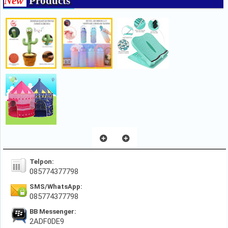
New
Products
Telpon:
085774377798
SMS/WhatsApp:
085774377798
BB Messenger:
2ADF0DE9