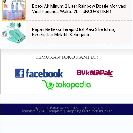
Botol Air Minum 2 Liter Rainbow Bottle Motivasi
Viral Penanda Waktu 2L - UNGU+STIKER
Papan Refleksi Terapi Otot Kaki Stretching
Kesehatan Melatih Kebugaran
TEMUKAN TOKO KAMI DI :
Copyright ©
Badar Aziz Shop
All Right Reserved
Template by
SEO Template
| Shopping Cart :
Irsah inDesign