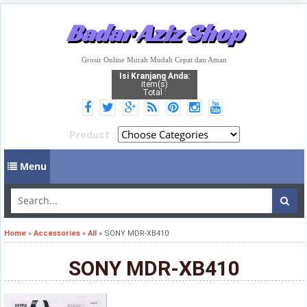
Badar Aziz Shop
Grosir Online Murah Mudah Cepat dan Aman
Isi Kranjang Anda:
item(s)
Total :
Product :
Menu
Home
»
Accessories
»
All
»
SONY MDR-XB410
SONY MDR-XB410