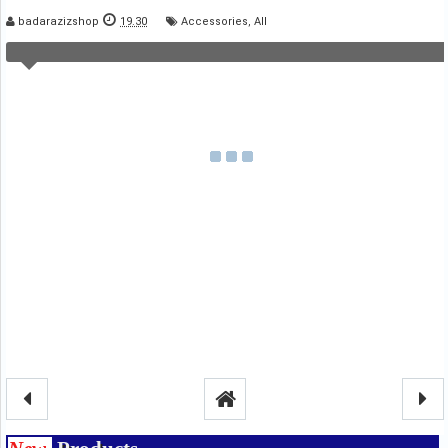
badarazizshop
19.30
Accessories
,
All