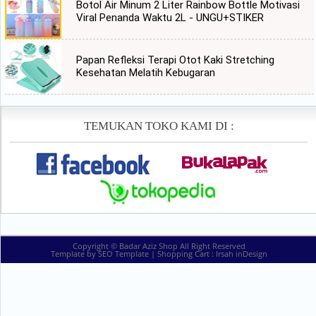
Botol Air Minum 2 Liter Rainbow Bottle Motivasi
Viral Penanda Waktu 2L - UNGU+STIKER
Papan Refleksi Terapi Otot Kaki Stretching
Kesehatan Melatih Kebugaran
TEMUKAN TOKO KAMI DI :
Copyright ©
Badar Aziz Shop
All Right Reserved
Template by
SEO Template
| Shopping Cart :
Irsah inDesign