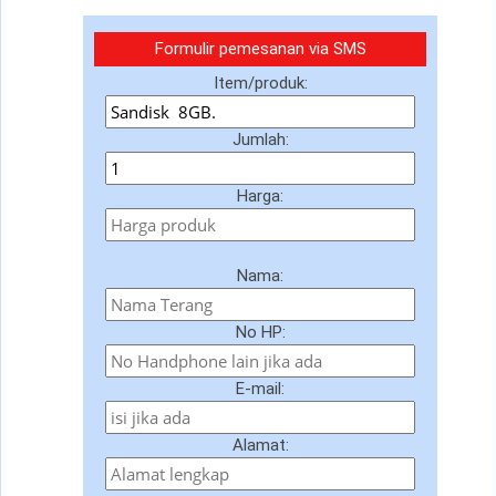
Formulir pemesanan via SMS
Item/produk:
Jumlah:
Harga:
Nama:
No HP:
E-mail:
Alamat: