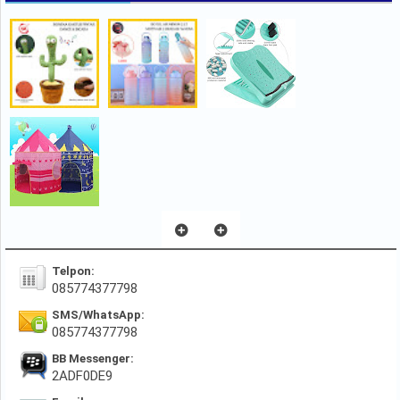
Telpon:
085774377798
SMS/WhatsApp:
085774377798
BB Messenger:
2ADF0DE9