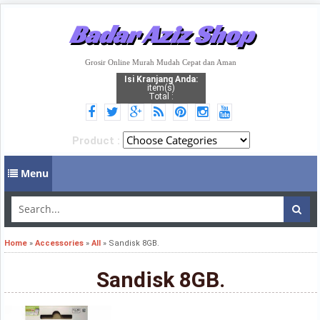
Badar Aziz Shop
Grosir Online Murah Mudah Cepat dan Aman
Isi Kranjang Anda:
item(s)
Total :
Product :
Menu
Home
»
Accessories
»
All
»
Sandisk 8GB.
Sandisk 8GB.