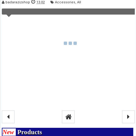
badarazizshop
13.02
Accessories
,
All
New
Products