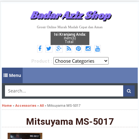
Badar Aziz Shop
Grosir Online Murah Mudah Cepat dan Aman
Isi Kranjang Anda:
item(s)
Total :
Product :
Menu
Home
»
Accessories
»
All
»
Mitsuyama MS-5017
Mitsuyama MS-5017