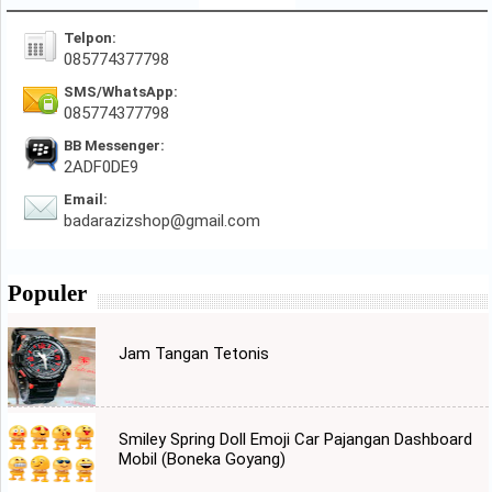
Telpon:
085774377798
SMS/WhatsApp:
085774377798
BB Messenger:
2ADF0DE9
Email:
badarazizshop@gmail.com
Populer
Jam Tangan Tetonis
Smiley Spring Doll Emoji Car Pajangan Dashboard
Mobil (Boneka Goyang)