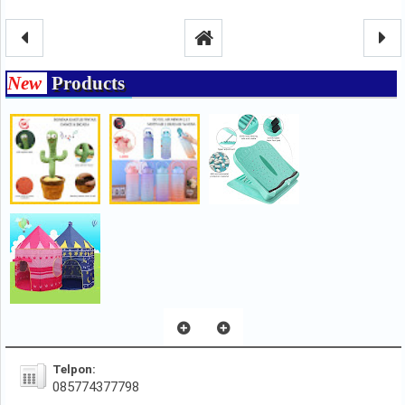
New
Products
Telpon:
085774377798