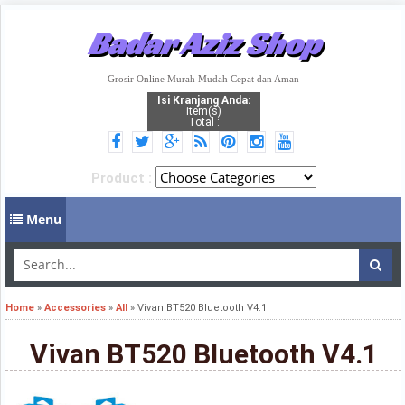
Badar Aziz Shop
Grosir Online Murah Mudah Cepat dan Aman
Isi Kranjang Anda:
item(s)
Total :
Product :
Menu
Home
»
Accessories
»
All
»
Vivan BT520 Bluetooth V4.1
Vivan BT520 Bluetooth V4.1