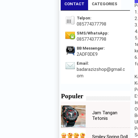
CONTACT
CATEGORIES
P
1
Telpon:
2
085774377798
3
4
SMS/WhatsApp:
5
085774377798
t
BB Messenger:
k
2ADF0DE9
6
Email:
f
badarazizshop@gmail.c
om
K
K
P
Populer
E
I
O
Jam Tangan
B
Tetonis
U
P
S
Smiley Spring Doll