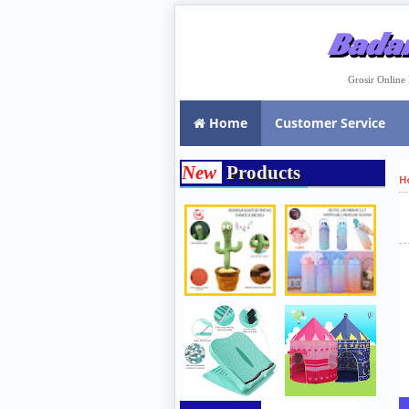
Badar
Grosir Onlin
Home
Customer Service
New
Products
H