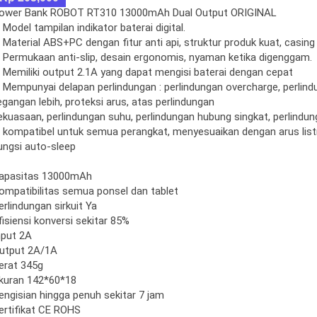
ower Bank ROBOT RT310 13000mAh Dual Output ORIGINAL
. Model tampilan indikator baterai digital.
. Material ABS+PC dengan fitur anti api, struktur produk kuat, casing 
. Permukaan anti-slip, desain ergonomis, nyaman ketika digenggam.
. Memiliki output 2.1A yang dapat mengisi baterai dengan cepat
. Mempunyai delapan perlindungan : perlindungan overcharge, perlind
egangan lebih, proteksi arus, atas perlindungan
ekuasaan, perlindungan suhu, perlindungan hubung singkat, perlindu
. kompatibel untuk semua perangkat, menyesuaikan dengan arus listri
ungsi auto-sleep
apasitas 13000mAh
ompatibilitas semua ponsel dan tablet
erlindungan sirkuit Ya
fisiensi konversi sekitar 85%
nput 2A
utput 2A/1A
erat 345g
kuran 142*60*18
engisian hingga penuh sekitar 7 jam
ertifikat CE ROHS