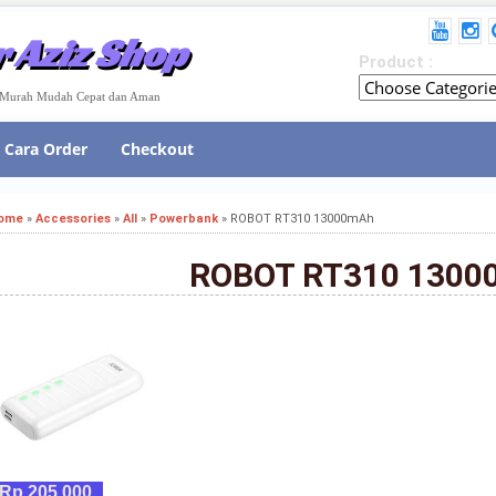
 Aziz Shop
Product :
e Murah Mudah Cepat dan Aman
Cara Order
Checkout
ome
»
Accessories
»
All
»
Powerbank
»
ROBOT RT310 13000mAh
ROBOT RT310 1300
Rp 205,000