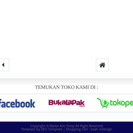
TEMUKAN TOKO KAMI DI :
Copyright ©
Badar Aziz Shop
All Right Reserved
Template by
SEO Template
| Shopping Cart :
Irsah inDesign