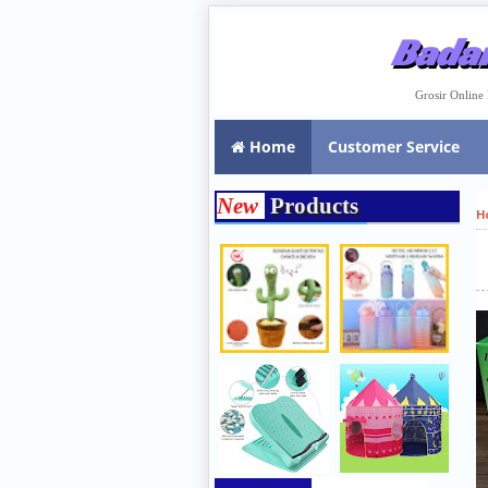
Badar
Grosir Onlin
Home
Customer Service
New
Products
H