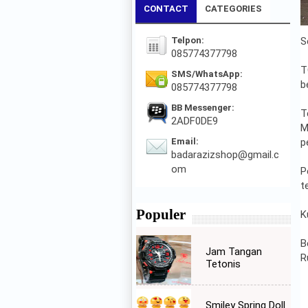
CONTACT
CATEGORIES
Telpon:
S
085774377798
T
SMS/WhatsApp:
b
085774377798
BB Messenger:
T
2ADF0DE9
M
Email:
p
badarazizshop@gmail.c
om
P
t
Populer
K
B
Jam Tangan
R
Tetonis
Smiley Spring Doll