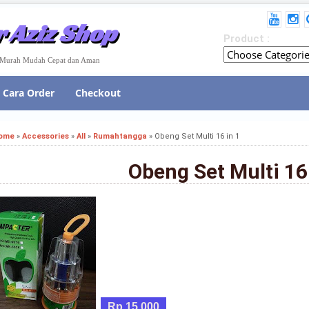
 Aziz Shop
Product :
e Murah Mudah Cepat dan Aman
Cara Order
Checkout
ome
»
Accessories
»
All
»
Rumahtangga
»
Obeng Set Multi 16 in 1
Obeng Set Multi 16 
Rp 15,000