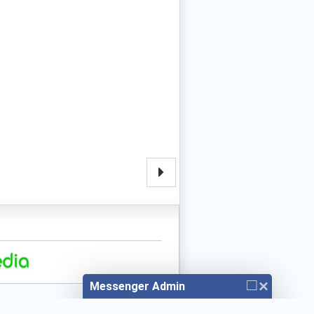
□
×
Messenger Admin