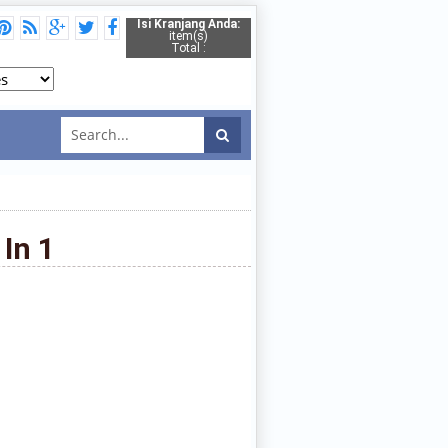
Isi Kranjang Anda:
item(s)
Total :
In 1