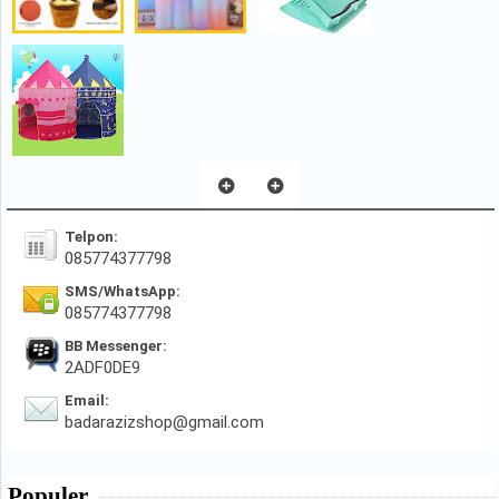
Telpon:
085774377798
SMS/WhatsApp:
085774377798
BB Messenger:
2ADF0DE9
Email:
badarazizshop@gmail.com
Populer