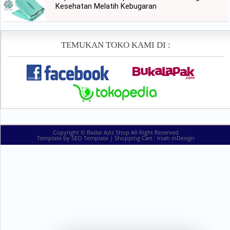
Kesehatan Melatih Kebugaran
TEMUKAN TOKO KAMI DI :
Copyright ©
Badar Aziz Shop
All Right Reserved
Template by
SEO Template
| Shopping Cart :
Irsah inDesign