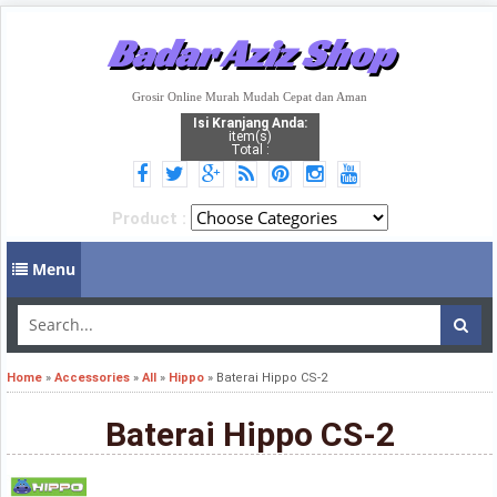
Badar Aziz Shop
Grosir Online Murah Mudah Cepat dan Aman
Isi Kranjang Anda:
item(s)
Total :
Product :
Menu
Home
»
Accessories
»
All
»
Hippo
»
Baterai Hippo CS-2
Baterai Hippo CS-2