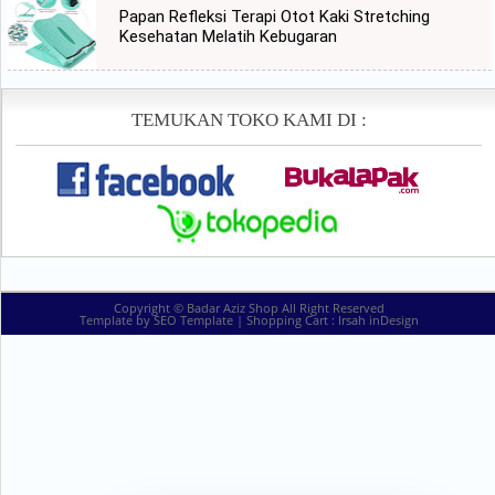
Papan Refleksi Terapi Otot Kaki Stretching
Kesehatan Melatih Kebugaran
TEMUKAN TOKO KAMI DI :
Copyright ©
Badar Aziz Shop
All Right Reserved
Template by
SEO Template
| Shopping Cart :
Irsah inDesign