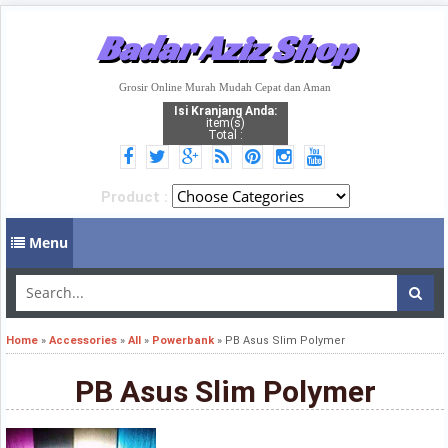
Badar Aziz Shop
Grosir Online Murah Mudah Cepat dan Aman
Isi Kranjang Anda:
item(s)
Total :
Product :
Menu
Home
»
Accessories
»
All
»
Powerbank
»
PB Asus Slim Polymer
PB Asus Slim Polymer