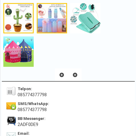
Telpon:
085774377798
SMS/WhatsApp:
085774377798
BB Messenger:
2ADF0DE9
Email: