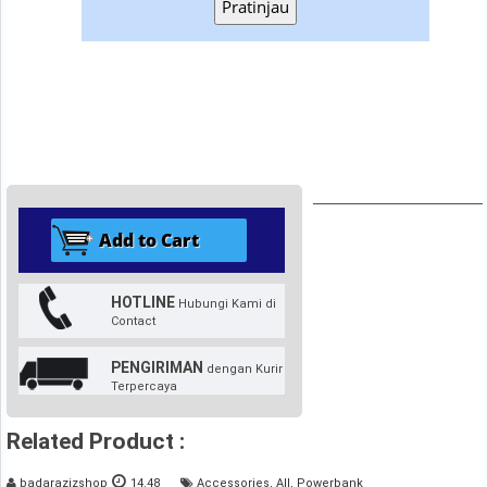
Pratinjau
HOTLINE
Hubungi Kami di
Contact
PENGIRIMAN
dengan Kurir
Terpercaya
Related Product :
badarazizshop
14.48
Accessories
,
All
,
Powerbank