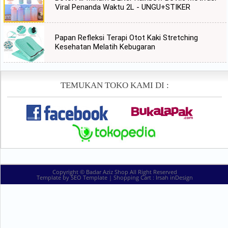
Viral Penanda Waktu 2L - UNGU+STIKER
Papan Refleksi Terapi Otot Kaki Stretching
Kesehatan Melatih Kebugaran
TEMUKAN TOKO KAMI DI :
Copyright ©
Badar Aziz Shop
All Right Reserved
Template by
SEO Template
| Shopping Cart :
Irsah inDesign