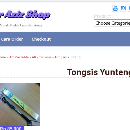
 Aziz Shop
Product :
e Murah Mudah Cepat dan Aman
Cara Order
Checkout
ome
»
AC Portable
»
All
»
Tetonis
»
Tongsis Yunteng
Tongsis Yunten
Rp 85,000