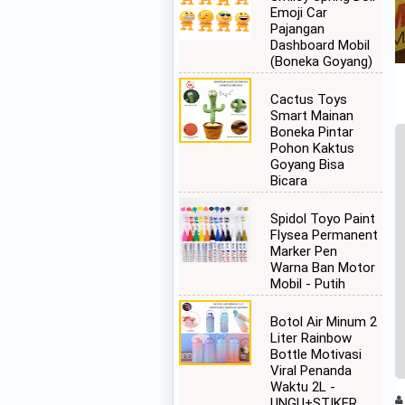
Emoji Car
Pajangan
Dashboard Mobil
(Boneka Goyang)
Cactus Toys
Smart Mainan
Boneka Pintar
Pohon Kaktus
Goyang Bisa
Bicara
Spidol Toyo Paint
Flysea Permanent
Marker Pen
Warna Ban Motor
Mobil - Putih
Botol Air Minum 2
Liter Rainbow
Bottle Motivasi
Viral Penanda
Waktu 2L -
UNGU+STIKER