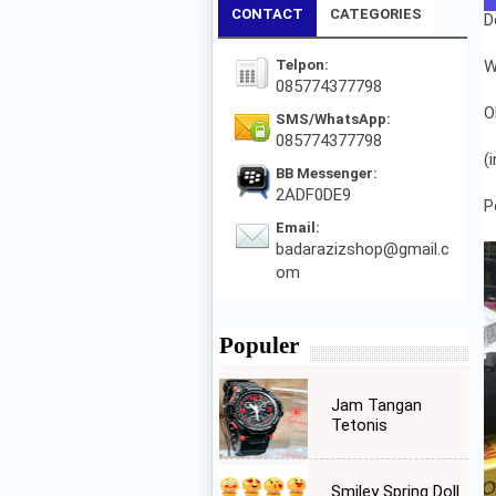
CONTACT
CATEGORIES
D
Telpon:
W
085774377798
O
SMS/WhatsApp:
085774377798
(
BB Messenger:
2ADF0DE9
P
Email:
badarazizshop@gmail.c
om
Populer
Jam Tangan
Tetonis
Smiley Spring Doll