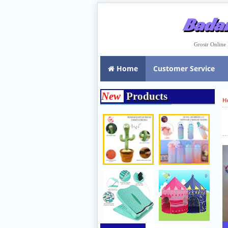
Badar
Grosir Onlin
Home
Customer Service
New
Products
H