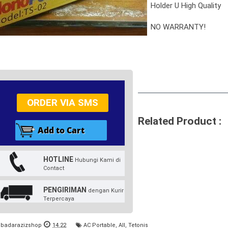
Holder U High Quality
NO WARRANTY!
ORDER VIA SMS
Related Product :
HOTLINE
Hubungi Kami di
Contact
PENGIRIMAN
dengan Kurir
Terpercaya
badarazizshop
14.22
AC Portable
,
All
,
Tetonis