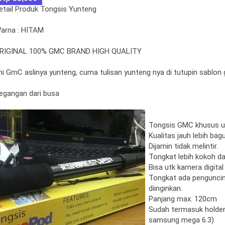
etail Produk Tongsis Yunteng
arna : HITAM
RIGINAL 100% GMC BRAND HIGH QUALITY
ini GmC aslinya yunteng, cuma tulisan yunteng nya di tutupin sablon
egangan dari busa
Tongsis GMC khusus un
Kualitas jauh lebih ba
Dijamin tidak melintir.
Tongkat lebih kokoh da
Bisa utk kamera digital 
Tongkat ada pengunciny
diinginkan.
Panjang max. 120cm
Sudah termasuk holder
samsung mega 6.3)