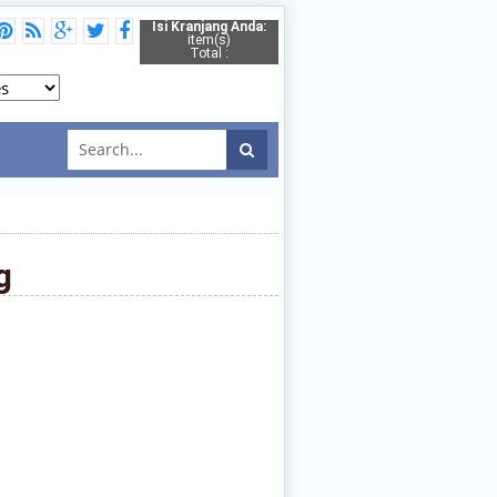
Isi Kranjang Anda:
item(s)
Total :
g