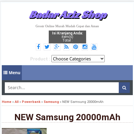
Badar Aziz Shop
Grosir Online Murah Mudah Cepat dan Aman
Isi Kranjang Anda:
item(s)
Total :
Product :
Menu
Home
»
All
»
Powerbank
»
Samsung
»
NEW Samsung 20000mAh
NEW Samsung 20000mAh