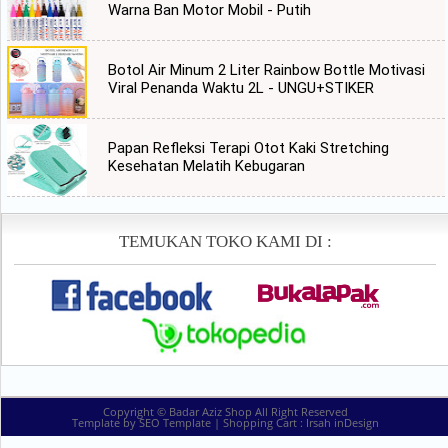
Warna Ban Motor Mobil - Putih
Botol Air Minum 2 Liter Rainbow Bottle Motivasi
Viral Penanda Waktu 2L - UNGU+STIKER
Papan Refleksi Terapi Otot Kaki Stretching
Kesehatan Melatih Kebugaran
TEMUKAN TOKO KAMI DI :
Copyright ©
Badar Aziz Shop
All Right Reserved
Template by
SEO Template
| Shopping Cart :
Irsah inDesign