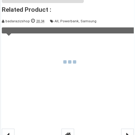
Related Product :
badarazizshop
20.34
All
,
Powerbank
,
Samsung