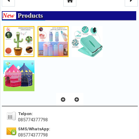
New
Products
Telpon:
085774377798
SMS/WhatsApp:
085774377798