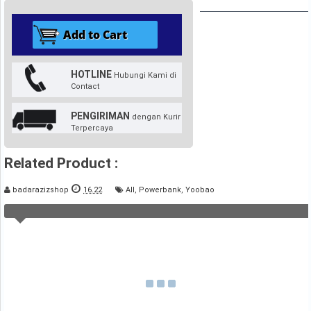
HOTLINE
Hubungi Kami di
Contact
PENGIRIMAN
dengan Kurir
Terpercaya
Related Product :
badarazizshop
16.22
All
,
Powerbank
,
Yoobao