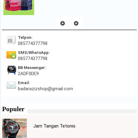
Telpon:
085774377798
SMS/WhatsApp:
085774377798
BB Messenger:
2ADF0DE9
Email:
badarazizshop@gmail.com
Populer
Jam Tangan Tetonis