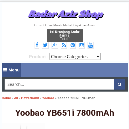
Badar Aziz Shop
Grosir Online Murah Mudah Cepat dan Aman
Isi Kranjang Anda:
item(s)
Total :
Product :
Menu
Home
»
All
»
Powerbank
»
Yoobao
»
Yoobao YB651i 7800mAh
Yoobao YB651i 7800mAh