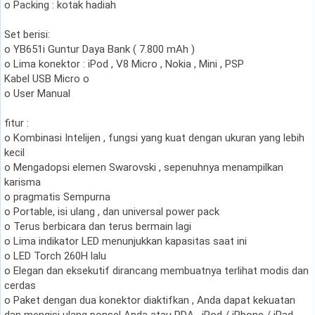
o Packing : kotak hadiah
Set berisi:
o YB651i Guntur Daya Bank ( 7.800 mAh )
o Lima konektor : iPod , V8 Micro , Nokia , Mini , PSP
Kabel USB Micro o
o User Manual
fitur :
o Kombinasi Intelijen , fungsi yang kuat dengan ukuran yang lebih
kecil
o Mengadopsi elemen Swarovski , sepenuhnya menampilkan
karisma
o pragmatis Sempurna
o Portable, isi ulang , dan universal power pack
o Terus berbicara dan terus bermain lagi
o Lima indikator LED menunjukkan kapasitas saat ini
o LED Torch 260H lalu
o Elegan dan eksekutif dirancang membuatnya terlihat modis dan
cerdas
o Paket dengan dua konektor diaktifkan , Anda dapat kekuatan