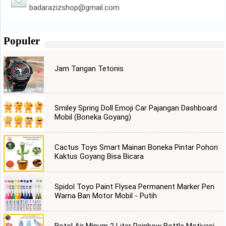
badarazizshop@gmail.com
Populer
Jam Tangan Tetonis
Smiley Spring Doll Emoji Car Pajangan Dashboard
Mobil (Boneka Goyang)
Cactus Toys Smart Mainan Boneka Pintar Pohon
Kaktus Goyang Bisa Bicara
Spidol Toyo Paint Flysea Permanent Marker Pen
Warna Ban Motor Mobil - Putih
Botol Air Minum 2 Liter Rainbow Bottle Motivasi