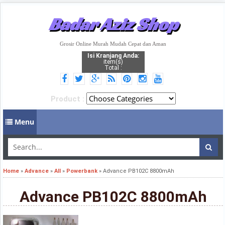
Badar Aziz Shop
Grosir Online Murah Mudah Cepat dan Aman
Isi Kranjang Anda:
item(s)
Total :
Product :
Menu
Home
»
Advance
»
All
»
Powerbank
»
Advance PB102C 8800mAh
Advance PB102C 8800mAh