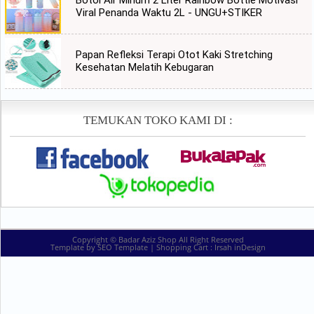
Viral Penanda Waktu 2L - UNGU+STIKER
Papan Refleksi Terapi Otot Kaki Stretching
Kesehatan Melatih Kebugaran
TEMUKAN TOKO KAMI DI :
Copyright ©
Badar Aziz Shop
All Right Reserved
Template by
SEO Template
| Shopping Cart :
Irsah inDesign