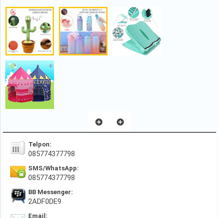
Telpon:
085774377798
SMS/WhatsApp:
085774377798
BB Messenger:
2ADF0DE9
Email: