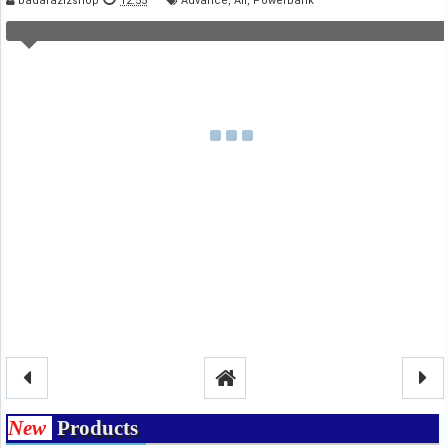
badarazizshop
12.55
Advance
,
All
,
Powerbank
New
Products