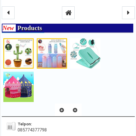
New
Products
Telpon:
085774377798