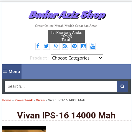
Badar Aziz Shop
Grosir Online Murah Mudah Cepat dan Aman
Isi Kranjang Anda:
item(s)
Total :
Product :
Menu
Home
»
Powerbank
»
Vivan
»
Vivan IPS-16 14000 Mah
Vivan IPS-16 14000 Mah