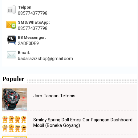
Telpon:
085774377798
SMS/WhatsApp:
085774377798
BB Messenger:
2ADF0DE9
Email:
badarazizshop@gmail.com
Populer
Jam Tangan Tetonis
Smiley Spring Doll Emoji Car Pajangan Dashboard
Mobil (Boneka Goyang)