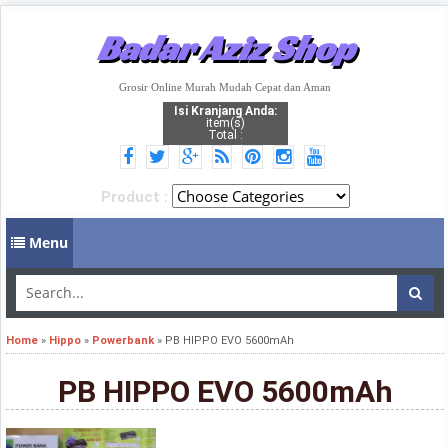
Badar Aziz Shop
Grosir Online Murah Mudah Cepat dan Aman
Isi Kranjang Anda:
item(s)
Total :
Product :
Menu
Home
»
Hippo
»
Powerbank
»
PB HIPPO EVO 5600mAh
PB HIPPO EVO 5600mAh