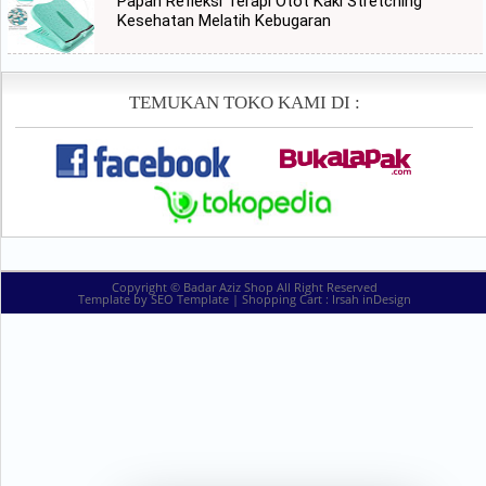
Papan Refleksi Terapi Otot Kaki Stretching
Kesehatan Melatih Kebugaran
TEMUKAN TOKO KAMI DI :
Copyright ©
Badar Aziz Shop
All Right Reserved
Template by
SEO Template
| Shopping Cart :
Irsah inDesign