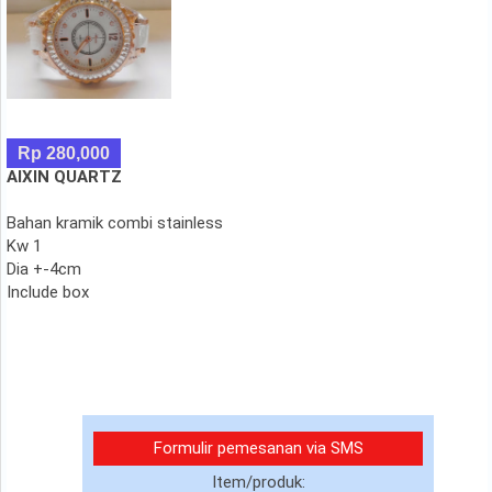
Rp 280,000
AIXIN QUARTZ
Bahan kramik combi stainless
Kw 1
Dia +-4cm
Include box
Formulir pemesanan via SMS
Item/produk: