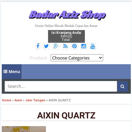
Badar Aziz Shop
Grosir Online Murah Mudah Cepat dan Aman
Isi Kranjang Anda:
item(s)
Total :
Product :
Menu
Home
»
Aixin
»
Jam Tangan
»
AIXIN QUARTZ
AIXIN QUARTZ