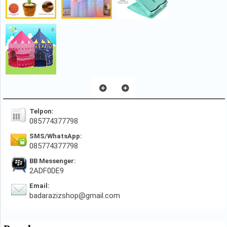
Telpon:
085774377798
SMS/WhatsApp:
085774377798
BB Messenger:
2ADF0DE9
Email:
badarazizshop@gmail.com