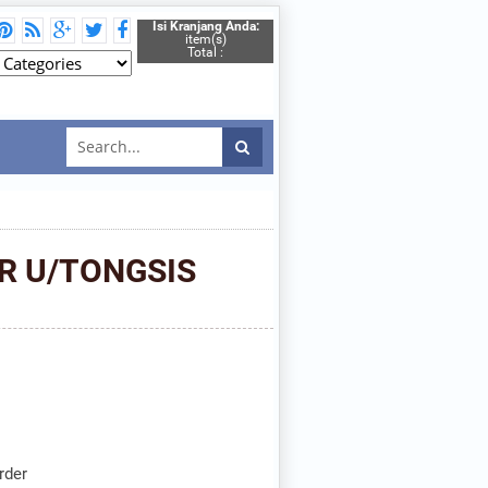
Isi Kranjang Anda:
item(s)
Total :
R U/TONGSIS
rder