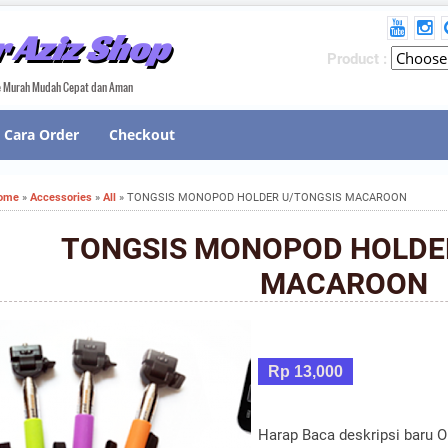
 Aziz Shop
Product :
ne Murah Mudah Cepat dan Aman
Cara Order
Checkout
ome
»
Accessories
»
All
»
TONGSIS MONOPOD HOLDER U/TONGSIS MACAROON
TONGSIS MONOPOD HOLDE
MACAROON
Rp 13,000
Harap Baca deskripsi baru O