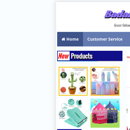
Badar
Grosir Onli
Home
Customer Service
New
Products
H