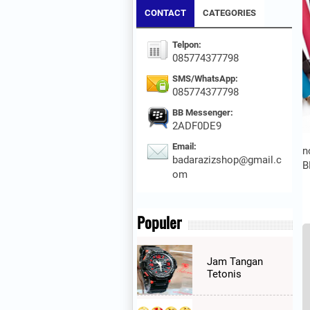
CONTACT
CATEGORIES
Telpon:
085774377798
SMS/WhatsApp:
085774377798
BB Messenger:
2ADF0DE9
Email:
n
badarazizshop@gmail.c
B
om
Populer
Jam Tangan
Tetonis