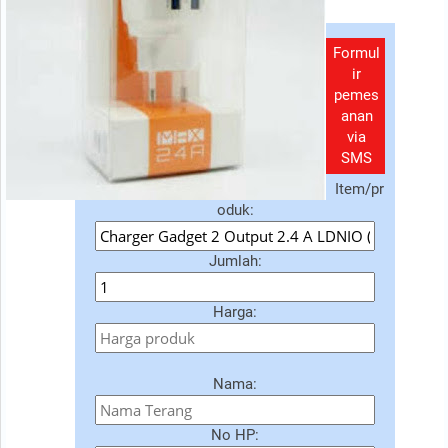
Formul
ir
pemes
anan
via
SMS
Item/pr
oduk:
Jumlah:
Harga:
Nama:
No HP: