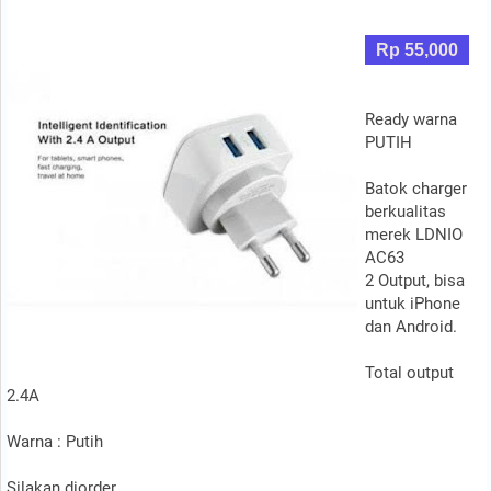
Rp 55,000
Ready warna
PUTIH
Batok charger
berkualitas
merek LDNIO
AC63
2 Output, bisa
untuk iPhone
dan Android.
Total output
2.4A
Warna : Putih
Silakan diorder..