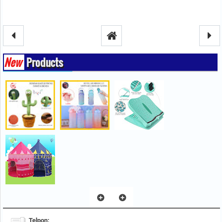
New
Products
Telpon: