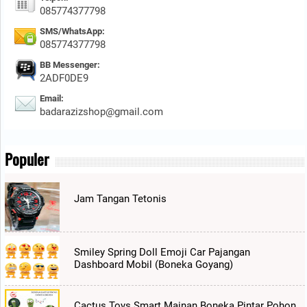
085774377798
SMS/WhatsApp:
085774377798
BB Messenger:
2ADF0DE9
Email:
badarazizshop@gmail.com
Populer
Jam Tangan Tetonis
Smiley Spring Doll Emoji Car Pajangan
Dashboard Mobil (Boneka Goyang)
Cactus Toys Smart Mainan Boneka Pintar Pohon