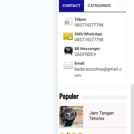
CONTACT
CATEGORIES
Telpon:
085774377798
SMS/WhatsApp:
085774377798
BB Messenger:
2ADF0DE9
Email:
badarazizshop@gmail.c
om
Populer
Jam Tangan
Tetonis