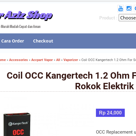
 Aziz Shop
Product :
ne Murah Mudah Cepat dan Aman
Cara Order
Checkout
ome
»
Accessories
»
Accpart Vapor
»
All
»
Vaporizer
»
Coil OCC Kangertech 1.2 Ohm For Su
Coil OCC Kangertech 1.2 Ohm F
Rokok Elektrik
Rp 24,000
OCC Replacement u