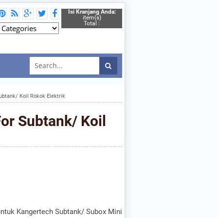
Isi Kranjang Anda:
item(s)
Total :
btank/ Koil Rokok Elektrik
or Subtank/ Koil
ntuk Kangertech Subtank/ Subox Mini